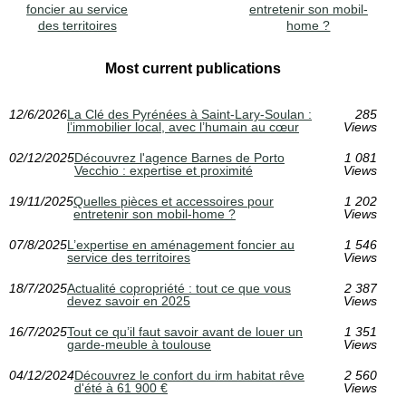
foncier au service
entretenir son mobil-
des territoires
home ?
Most current publications
12/6/2026
La Clé des Pyrénées à Saint‑Lary‑Soulan :
285
l’immobilier local, avec l’humain au cœur
Views
02/12/2025
Découvrez l'agence Barnes de Porto
1 081
Vecchio : expertise et proximité
Views
19/11/2025
Quelles pièces et accessoires pour
1 202
entretenir son mobil-home ?
Views
07/8/2025
L’expertise en aménagement foncier au
1 546
service des territoires
Views
18/7/2025
Actualité copropriété : tout ce que vous
2 387
devez savoir en 2025
Views
16/7/2025
Tout ce qu’il faut savoir avant de louer un
1 351
garde-meuble à toulouse
Views
04/12/2024
Découvrez le confort du irm habitat rêve
2 560
d'été à 61 900 €
Views