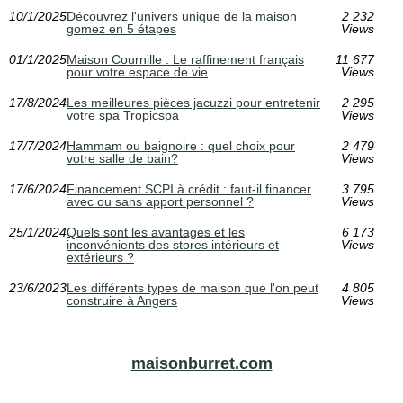
10/1/2025
Découvrez l'univers unique de la maison
2 232
gomez en 5 étapes
Views
01/1/2025
Maison Cournille : Le raffinement français
11 677
pour votre espace de vie
Views
17/8/2024
Les meilleures pièces jacuzzi pour entretenir
2 295
votre spa Tropicspa
Views
17/7/2024
Hammam ou baignoire : quel choix pour
2 479
votre salle de bain?
Views
17/6/2024
Financement SCPI à crédit : faut-il financer
3 795
avec ou sans apport personnel ?
Views
25/1/2024
Quels sont les avantages et les
6 173
inconvénients des stores intérieurs et
Views
extérieurs ?
23/6/2023
Les différents types de maison que l'on peut
4 805
construire à Angers
Views
maisonburret.com